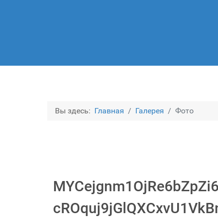
Вы здесь:
Главная
Галерея
Фото
MYCejgnm1OjRe6bZpZi6
cROquj9jGlQXCxvU1Vk