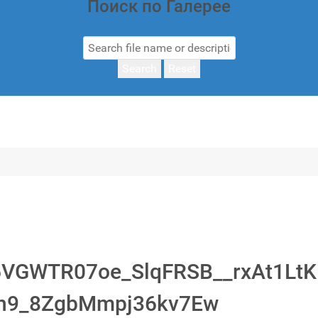
Поиск по Галерее
Search
Reset
VGWTR07oe_SlqFRSB__rxAt1LtKF
Bn9_8ZgbMmpj36kv7Ew