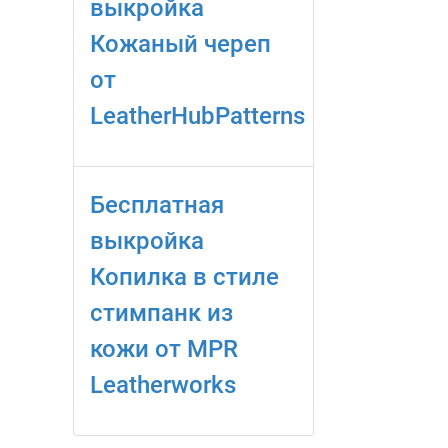
выкройка
Кожаный череп
от
LeatherHubPatterns
Бесплатная
выкройка
Копилка в стиле
стимпанк из
кожи от MPR
Leatherworks