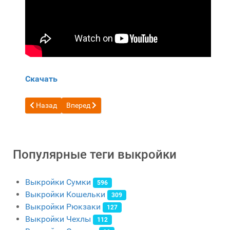
Скачать
Предыдущий: Бесплатный шаблон Кожаный набор для серви
Следующий: Бесплатная выкройка Копилка в ст
Назад
Вперед
Популярные теги выкройки
Выкройки Сумки
596
Выкройки Кошельки
309
Выкройки Рюкзаки
127
Выкройки Чехлы
112