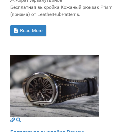
Айрат Афзалутдинов
Бесплатная выкройка Кожаный рюкзак Prism
(призма) от LeatherHubPatterns.
Read More