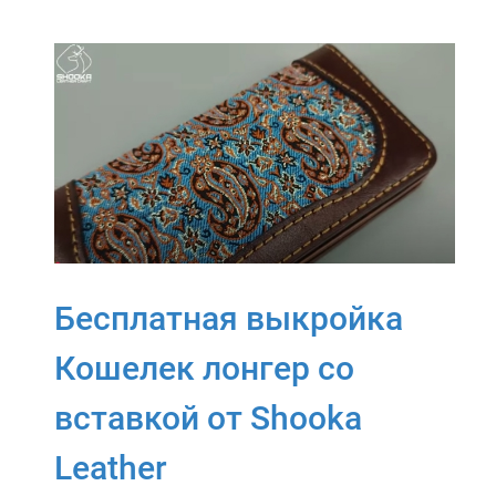
Бесплатная выкройка
Кошелек лонгер со
вставкой от Shooka
Leather