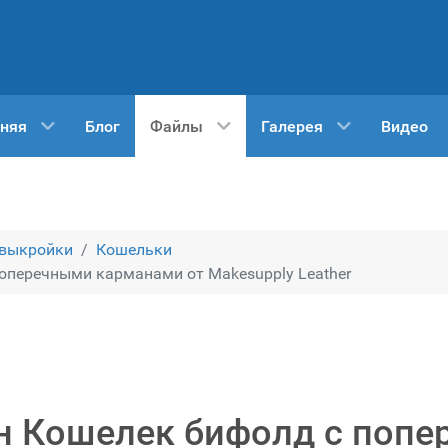
няя
Блог
Файлы
Галерея
Видео
 выкройки
Кошельки
оперечными карманами от Makesupply Leather
н Кошелек бифолд с поп