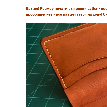
Важно! Размер печати выкройки Letter - н
пробойник нет - все размечается на ходу! С