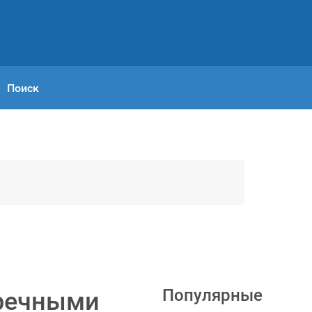
Поиск
Популярные
еречными