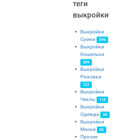
теги
выкройки
Выкройки
Сумки
596
Выкройки
Кошельки
309
Выкройки
Рюкзаки
127
Выкройки
Чехлы
112
Выкройки
Одежда
90
Выкройки
Маски
56
Прочие