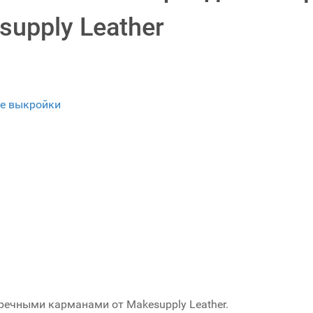
upply Leather
е выкройки
ечными карманами от Makesupply Leather.