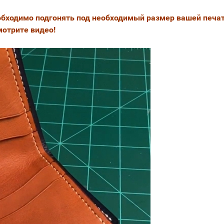
еобходимо подгонять под необходимый размер вашей печат
мотрите видео!