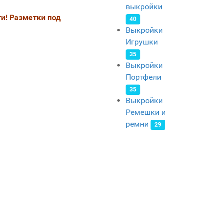
выкройки
и! Разметки под
40
Выкройки
Игрушки
35
Выкройки
Портфели
35
Выкройки
Ремешки и
ремни
29