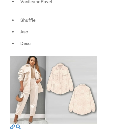
VasileandPavel
Shuffle
Asc
Desc