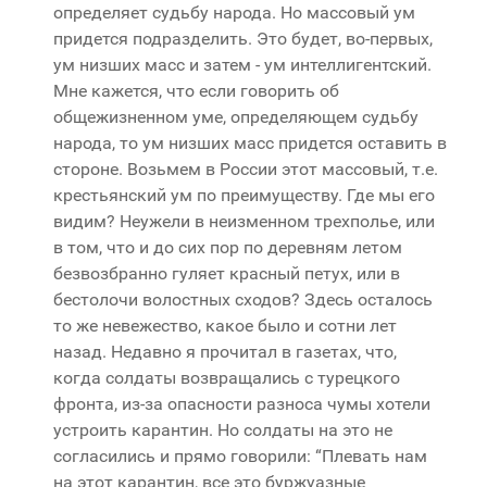
определяет судьбу народа. Но массовый ум
придется подразделить. Это будет, во-первых,
ум низших масс и затем - ум интеллигентский.
Мне кажется, что если говорить об
общежизненном уме, определяющем судьбу
народа, то ум низших масс придется оставить в
стороне. Возьмем в России этот массовый, т.е.
крестьянский ум по преимуществу. Где мы его
видим? Неужели в неизменном трехполье, или
в том, что и до сих пор по деревням летом
безвозбранно гуляет красный петух, или в
бестолочи волостных сходов? Здесь осталось
то же невежество, какое было и сотни лет
назад. Недавно я прочитал в газетах, что,
когда солдаты возвращались с турецкого
фронта, из-за опасности разноса чумы хотели
устроить карантин. Но солдаты на это не
согласились и прямо говорили: “Плевать нам
на этот карантин, все это буржуазные