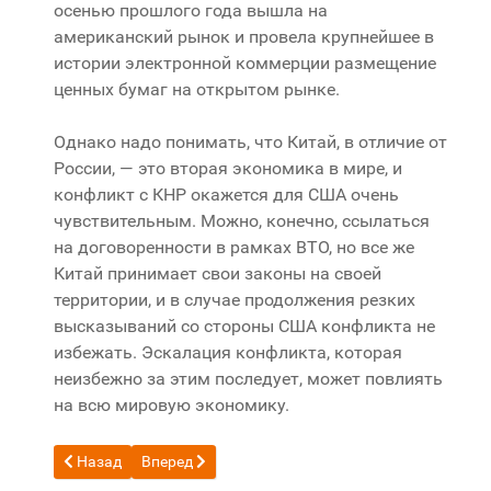
осенью прошлого года вышла на
американский рынок и провела крупнейшее в
истории электронной коммерции размещение
ценных бумаг на открытом рынке.
Однако надо понимать, что Китай, в отличие от
России, — это вторая экономика в мире, и
конфликт с КНР окажется для США очень
чувствительным. Можно, конечно, ссылаться
на договоренности в рамках ВТО, но все же
Китай принимает свои законы на своей
территории, и в случае продолжения резких
высказываний со стороны США конфликта не
избежать. Эскалация конфликта, которая
неизбежно за этим последует, может повлиять
на всю мировую экономику.
Предыдущий: Не обновляется Windows 7 x64
Следующий: Рейтинг уязвимости операционных 
Назад
Вперед