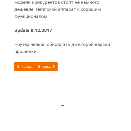
модели конкурентов стоят не намного
дешевле. Неплохой аппарат с хорошим
функционалом.
Update 8.12.2017
Роутер нельзя обновлять до второй версии
прошивки.
Предыдущий: Настройка клиента Transmission для ZyXEL 
Следующий: Маркет от Яндекс для WP7 теперь с
Назад
Вперед