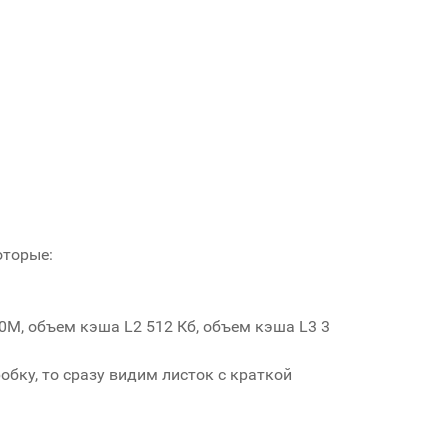
оторые:
20M, объем кэша L2 512 Кб, объем кэша L3 3
бку, то сразу видим листок с краткой