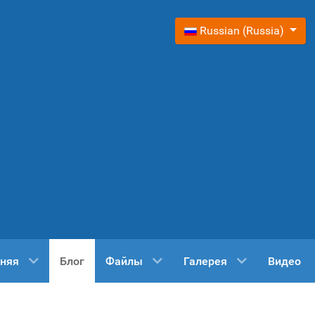
Выберите язык
Russian (Russia)
няя
Блог
Файлы
Галерея
Видео