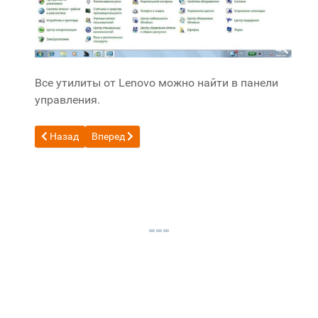
Все утилиты от Lenovo можно найти в панели
управления.
Предыдущий: Обзор новшеств Ubuntu 11.04
Следующий: Обзор ноутбука Toshiba Satellite Pr
Назад
Вперед