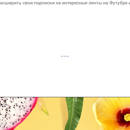
сширить свои подписки на интересные ленты на Футубре и
тацию автомобилей Toyota
 доступен в Windows Marketplace