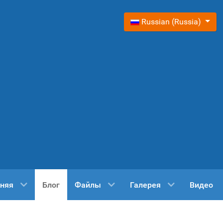
Выберите язык
Russian (Russia)
няя
Блог
Файлы
Галерея
Видео