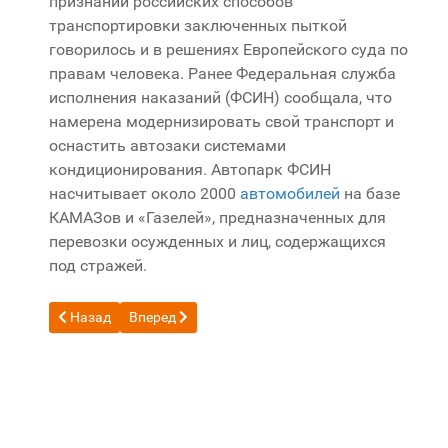
признании российских способов
транспортировки заключенных пыткой
говорилось и в решениях Европейского суда по
правам человека. Ранее Федеральная служба
исполнения наказаний (ФСИН) сообщала, что
намерена модернизировать свой транспорт и
оснастить автозаки системами
кондиционирования. Автопарк ФСИН
насчитывает около 2000
автомобилей
на базе
КАМАЗов и «Газелей», предназначенных для
перевозки осужденных и лиц, содержащихся
под стражей.
Предыдущий: Обнаружен первый троянец для Linux и Mac
Следующий: Выделение объектов в Проводнике
Назад
Вперед