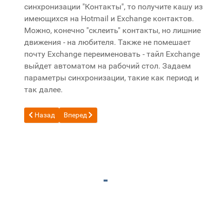
синхронизации "Контакты", то получите кашу из
имеющихся на Hotmail и Exchange контактов.
Можно, конечно "склеить" контакты, но лишние
движения - на любителя. Также не помешает
почту Exchange переименовать - тайл Exchange
выйдет автоматом на рабочий стол. Задаем
параметры синхронизации, такие как период и
так далее.
Предыдущий: Обзор смартфона HTC HD7
Следующий: Права доступа к папкам и файлам,
Назад
Вперед