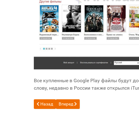
Все купленные в Google Play файлы будут до
слову, недавно в России также открылся iTu
Предыдущий: Установка автоматического одобр
Следующий: Удаленное использование
Назад
Вперед