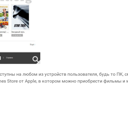
ступны на любом из устройств пользователя, будь то ПК, с
nes Store от Apple, в котором можно приобрести фильмы и 
ения обновлений WSUS
 gpupdate