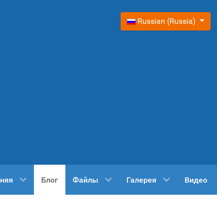
Выберите язык
Russian (Russia)
няя
Блог
Файлы
Галерея
Видео