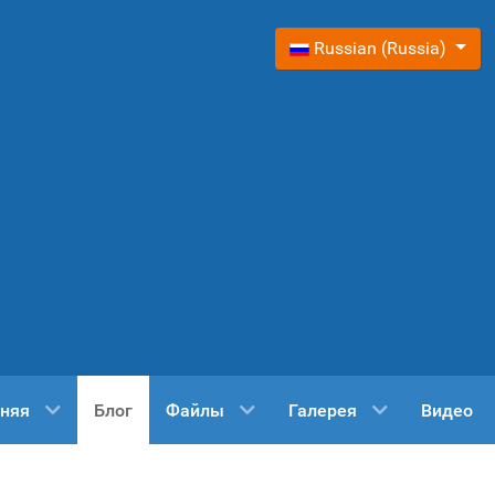
Выберите язык
Russian (Russia)
няя
Блог
Файлы
Галерея
Видео