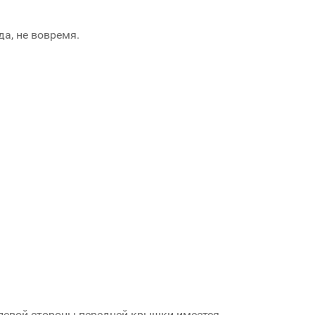
а, не вовремя.
 левой стороны передней крышки имеется