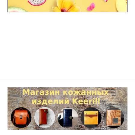
Светодиоды корзины
PCI
райзер
Индикация модуля
FBWC
(
P
222,
P
420,
P
421)
Вентиляторы горячей замены
Эксплуатация
Включение / Выключение сервера
Изъятие сервера из стойки
Защитная панель
Доступ к задней панели
Снятие каркаса вентилятора горячей замены
Снятие вентилятора для горячей замены