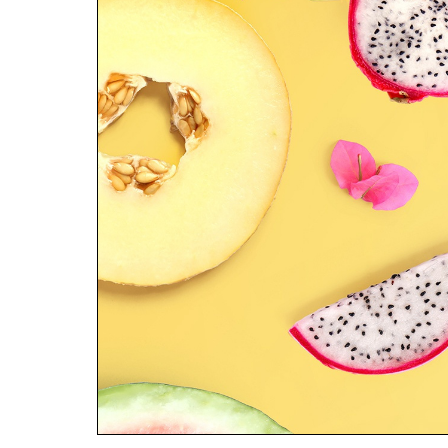
Индикация жестких дисков горячего подк
Светодиоды корзины
PCI
райзер
Индикация модуля
FBWC
(
P
222,
P
420,
P
421
Вентиляторы горячей замены
Эксплуатация
Включение / Выключение сервера
Изъятие сервера из стойки
Защитная панель
Доступ к задней панели