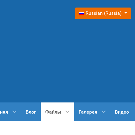
Выберите язык
Russian (Russia)
няя
Блог
Файлы
Галерея
Видео