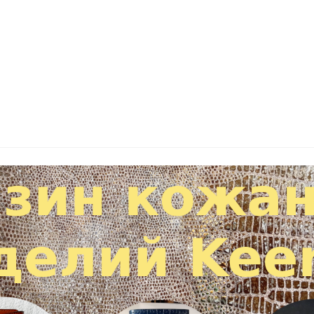
ны
я
платы расширения
8