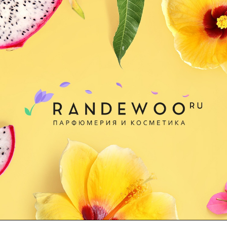
лючения
)