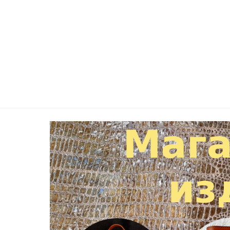
Снятие каркаса вентилятора горячей заме
Снятие вентилятора для горячей замены
Снятие полноформатной платы расширени
Снятие корзины
PCI
Riser
Установка корзины PCI райзер (PCI Riser)
Закрепление фиксатора полноформатной 
Снятие воздушного дефлектора
Настройка
Настройка сервера HP ProLiant DL380p Gen