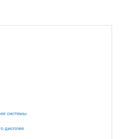
лея системы
го дисплея