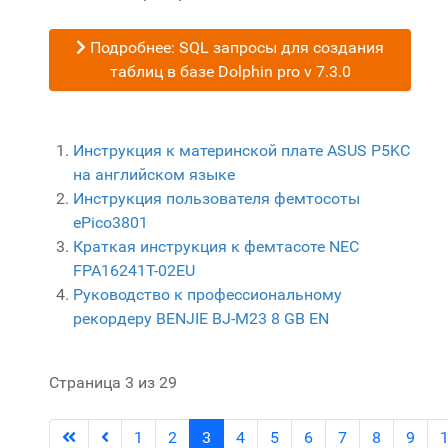
Подробнее: SQL запросы для создания
таблиц в базе Dolphin pro v 7.3.0
Инструкция к материнской плате ASUS P5KC
на английском языке
Инструкция пользователя фемтосоты
ePico3801
Краткая инструкция к фемтасоте NEC
FPA16241T-02EU
Руководство к профессиональному
рекордеру BENJIE BJ-M23 8 GB EN
Страница 3 из 29
1
2
3
4
5
6
7
8
9