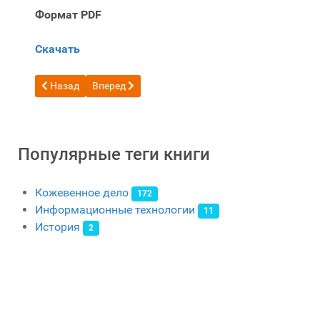
Формат PDF
Скачать
Предыдущий: Бесплатная книга Ручное шитье всякой всяч
Следующий: Бесплатная книга Ручное шитье из 
Назад
Вперед
Популярные теги книги
Кожевенное дело
172
Информационные технологии
11
История
2