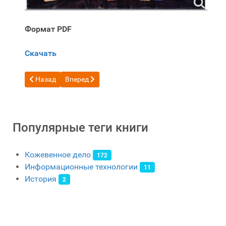
Формат PDF
Скачать
Предыдущий: Книга кожевенное ремесло Резьба по коже т
Следующий: Бесплатная книга Кожаное ремесло
Назад
Вперед
Популярные теги книги
Кожевенное дело
172
Информационные технологии
11
История
2