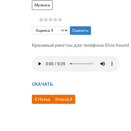
Музыка
Пожалуйста, оцените
Красивый рингтон для телефона Elvis hound.
СКАЧАТЬ
Предыдущий: Хорошо плохо уродливо
Следующий: Fur elise dubstep
Назад
Вперед