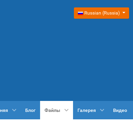
Выберите язык
Russian (Russia)
няя
Блог
Файлы
Галерея
Видео