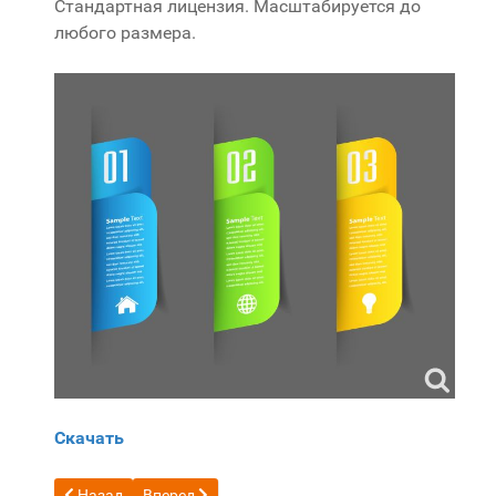
Стандартная лицензия. Масштабируется до
любого размера.
Скачать
Предыдущий: Гранж кирпичная стена
Следующий: Бесплатный вектор Логотипа пека
Назад
Вперед