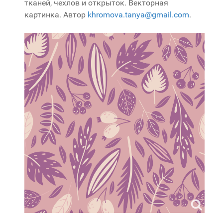
тканей, чехлов и открыток. Векторная
картинка. Автор
khromova.tanya@gmail.com
.