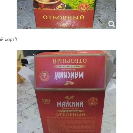
й сорт"!