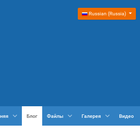
Выберите язык
Russian (Russia)
няя
Блог
Файлы
Галерея
Видео