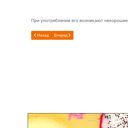
При употреблении его возникают нехорошие 
Предыдущий: Обзор кофеварки DeLonghi EC9
Следующий: Обзор беспроводной мыши
Назад
Вперед