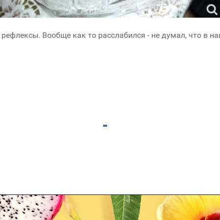
рефлексы. Вообще как то расслабился - не думал, что в н
 A4Tech G7-750D Nano G