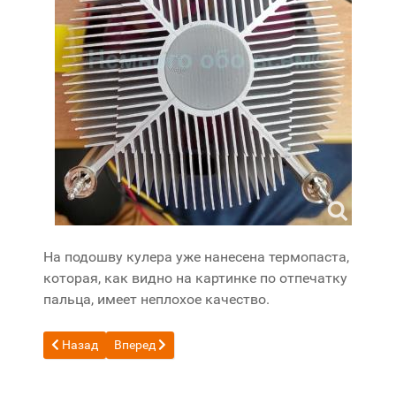
На подошву кулера уже нанесена термопаста,
которая, как видно на картинке по отпечатку
пальца, имеет неплохое качество.
Предыдущий: Краткий обзор материнской платы Gigabyte 
Следующий: Разблокировка SSD диска
Назад
Вперед