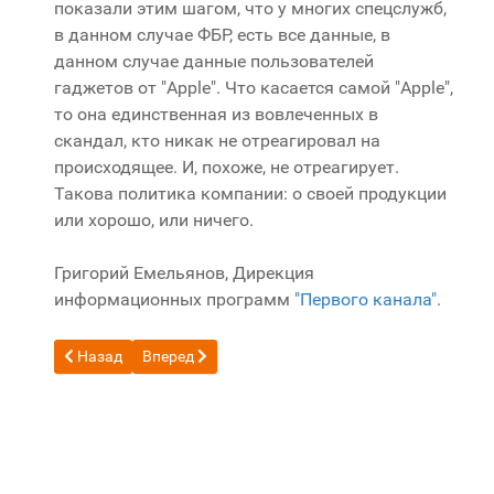
показали этим шагом, что у многих спецслужб,
в данном случае ФБР, есть все данные, в
данном случае данные пользователей
гаджетов от "Apple". Что касается самой "Apple",
то она единственная из вовлеченных в
скандал, кто никак не отреагировал на
происходящее. И, похоже, не отреагирует.
Такова политика компании: о своей продукции
или хорошо, или ничего.
Григорий Емельянов, Дирекция
информационных программ
"Первого канала"
.
Предыдущий: Яндекс открыл свободный доступ к облачно
Следующий: Синхронизация BlackBerry Torch 980
Назад
Вперед