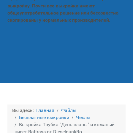
выкройку. Почти все выкройки имеют
общеупотребительное решение или бессовестно
скопированы у нормальных производителей.
Вы здесь:
Главная
Файлы
Бесплатные выкройки
Чехлы
Выкройка Трубка "День славы" и кожаный
кисет Rattrays от DieselpunkRo