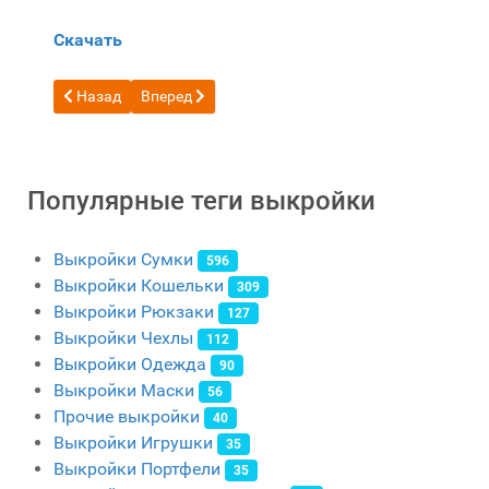
Скачать
Предыдущий: Бесплатная выкройка кошелек зиппер для пл
Следующий: Бесплатная выкройка небольшой ба
Назад
Вперед
Популярные теги выкройки
Выкройки Сумки
596
Выкройки Кошельки
309
Выкройки Рюкзаки
127
Выкройки Чехлы
112
Выкройки Одежда
90
Выкройки Маски
56
Прочие выкройки
40
Выкройки Игрушки
35
Выкройки Портфели
35