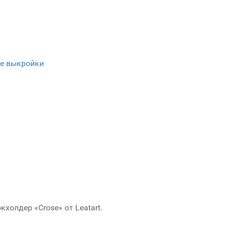
е выкройки
холдер «Crose» от Leatart.