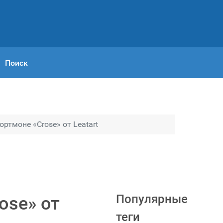
Поиск
ртмоне «Crose» от Leatart
Популярные
ose» от
теги