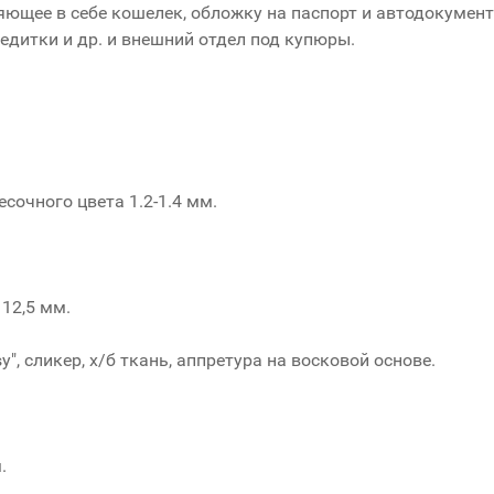
яющее в себе кошелек, обложку на паспорт и автодокумен
редитки и др. и внешний отдел под купюры.
есочного цвета 1.2-1.4 мм.
12,5 мм.
y", сликер, х/б ткань, аппретура на восковой основе.
.