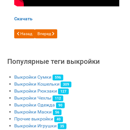
Скачать
Предыдущий: Выкройка кошелька минималистского прои
Следующий: Бесплатная выкройка Портмоне по
Назад
Вперед
Популярные теги выкройки
Выкройки Сумки
596
Выкройки Кошельки
309
Выкройки Рюкзаки
127
Выкройки Чехлы
112
Выкройки Одежда
90
Выкройки Маски
56
Прочие выкройки
40
Выкройки Игрушки
35