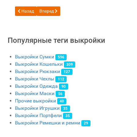
Предыдущий: Бесплатная выкройка кошелька на Г-образн
Следующий: Бесплатная выкройка кожаного дли
Назад
Вперед
Популярные теги выкройки
Выкройки Сумки
596
Выкройки Кошельки
309
Выкройки Рюкзаки
127
Выкройки Чехлы
112
Выкройки Одежда
90
Выкройки Маски
56
Прочие выкройки
40
Выкройки Игрушки
35
Выкройки Портфели
35
Выкройки Ремешки и ремни
29