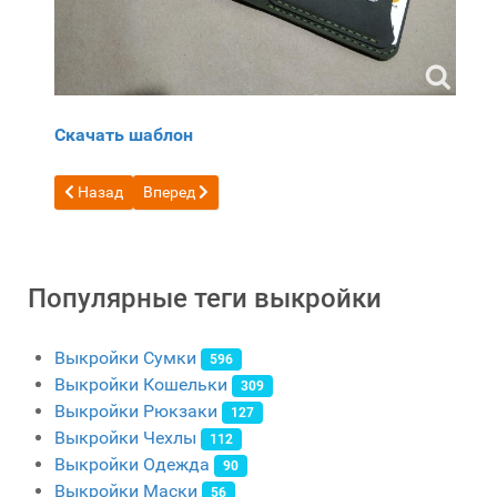
Скачать шаблон
Предыдущий: Бесплатный шаблон кошелька для монет и к
Следующий: Как сделать карман для монет 121
Назад
Вперед
Популярные теги выкройки
Выкройки Сумки
596
Выкройки Кошельки
309
Выкройки Рюкзаки
127
Выкройки Чехлы
112
Выкройки Одежда
90
Выкройки Маски
56