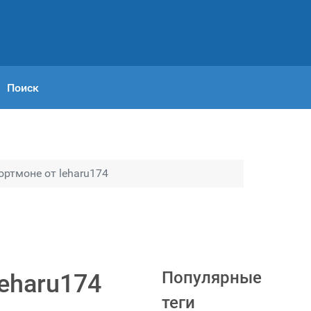
Поиск
ртмоне от leharu174
Популярные
eharu174
теги