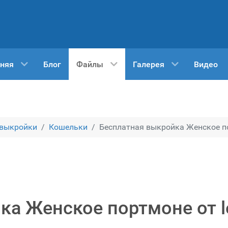
няя
Блог
Файлы
Галерея
Видео
 выкройки
Кошельки
Бесплатная выкройка Женское по
ка Женское портмоне от l