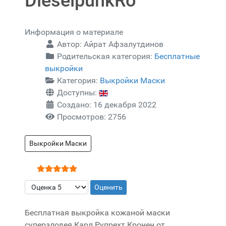
DieselpunkRo
Информация о материале
Автор:
Айрат Афзалутдинов
Родительская категория:
Бесплатные
выкройки
Категория:
Выкройки Маски
Доступны:
Создано: 16 декабря 2022
Просмотров: 2756
Выкройки Маски
Рейтинг:
5
/
5
Пожалуйста, оцените
Бесплатная выкройка кожаной маски
суперзлодея Карл Рупрехт Кронен от