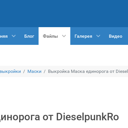
няя
Блог
Файлы
Галерея
Видео
 выкройки
Маски
Выкройка Маска единорога от Diese
инорога от DieselpunkRo