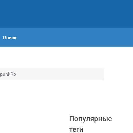
Поиск
lpunkRo
Популярные
теги