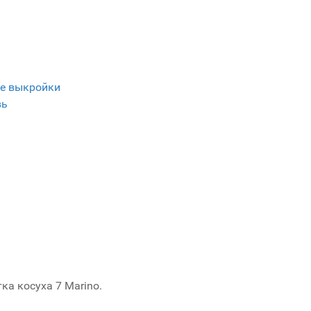
е выкройки
вь
а косуха 7 Marino.