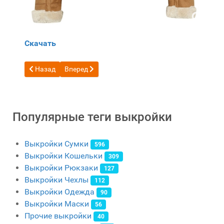
Скачать
Предыдущий: Бесплатная выкройка кожаных турецких та
Следующий: Бесплатная выкройка женский жаке
Назад
Вперед
Популярные теги выкройки
Выкройки Сумки
596
Выкройки Кошельки
309
Выкройки Рюкзаки
127
Выкройки Чехлы
112
Выкройки Одежда
90
Выкройки Маски
56
Прочие выкройки
40