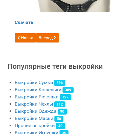
Скачать
Предыдущий: Бесплатная выкройка греческие кожаные санда
Следующий: Бесплатная выкройка кожаная мужс
Назад
Вперед
Популярные теги выкройки
Выкройки Сумки
596
Выкройки Кошельки
309
Выкройки Рюкзаки
127
Выкройки Чехлы
112
Выкройки Одежда
90
Выкройки Маски
56
Прочие выкройки
40
Выкройки Игрушки
35