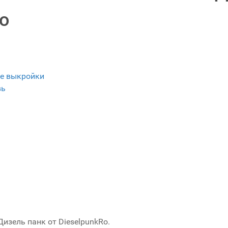
Ro
е выкройки
вь
изель панк от DieselpunkRo.