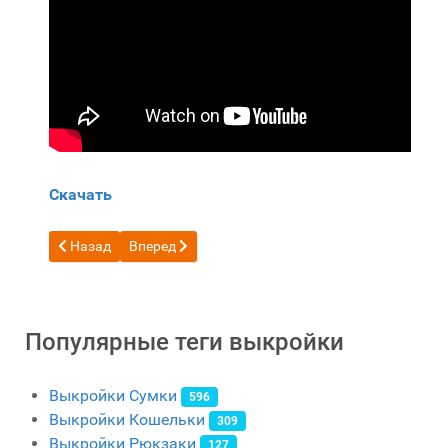
Скачать
Предыдущий: Бесплатная выкройка кожаная Копилка в виде
Следующий: Бесплатная выкройка кожаный мане
Назад
Вперед
Популярные теги выкройки
Выкройки Сумки
596
Выкройки Кошельки
309
Выкройки Рюкзаки
127