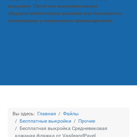
выкройку. Почти все выкройки имеют
общеупотребительное решение или бессовестно
скопированы у нормальных производителей.
Вы здесь:
Главная
Файлы
Бесплатные выкройки
Прочие
Бесплатная выкройка Средневековая
кожаная фляжка от VasileandPavel