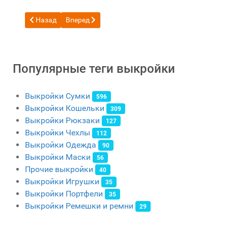
Предыдущий: Бесплатная выкройка рюкзак Da Bomb от Ka
Следующий: Бесплатная выкройка женский мини
Назад
Вперед
Популярные теги выкройки
Выкройки Сумки
596
Выкройки Кошельки
309
Выкройки Рюкзаки
127
Выкройки Чехлы
112
Выкройки Одежда
90
Выкройки Маски
56
Прочие выкройки
40
Выкройки Игрушки
35
Выкройки Портфели
35
Выкройки Ремешки и ремни
29