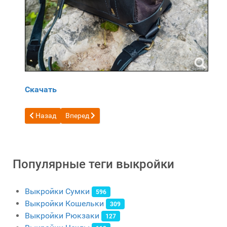
Скачать
Предыдущий: Бесплатная выкройка Рюкзак с крыльями анг
Следующий: Бесплатная выкройка Рюкзак с тр
Назад
Вперед
Популярные теги выкройки
Выкройки Сумки
596
Выкройки Кошельки
309
Выкройки Рюкзаки
127