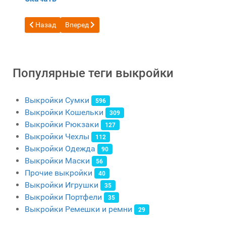
Предыдущий: Бесплатная выкройка рюкзак AK Black red m
Следующий: Выкройка кожаный рюкзак скрутка 
Назад
Вперед
Популярные теги выкройки
Выкройки Сумки
596
Выкройки Кошельки
309
Выкройки Рюкзаки
127
Выкройки Чехлы
112
Выкройки Одежда
90
Выкройки Маски
56
Прочие выкройки
40
Выкройки Игрушки
35
Выкройки Портфели
35
Выкройки Ремешки и ремни
29