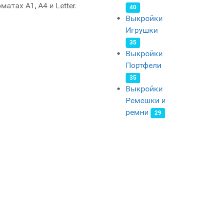
атах A1, A4 и Letter.
40
Выкройки
Игрушки
35
Выкройки
Портфели
35
Выкройки
Ремешки и
ремни
29