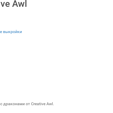
ve Awl
е выкройки
 драконами от Creative Awl.