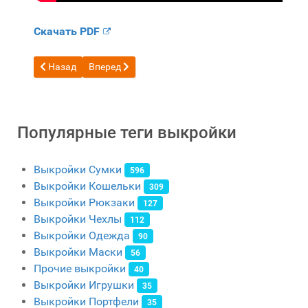
Скачать PDF
Предыдущий: Бесплатная выкройка Мягкая деловая сумка-
Следующий: Бесплатная выкройка Деловая сум
Назад
Вперед
Популярные теги выкройки
Выкройки Сумки
596
Выкройки Кошельки
309
Выкройки Рюкзаки
127
Выкройки Чехлы
112
Выкройки Одежда
90
Выкройки Маски
56
Прочие выкройки
40
Выкройки Игрушки
35
Выкройки Портфели
35