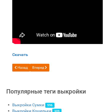
Скачать
Предыдущий: Бесплатная выкройка кожаного женского рюк
Следующий: Бесплатная выкройка Leather Bag's A
Назад
Вперед
Популярные теги выкройки
Выкройки Сумки
596
Выкройки Кошельки
309