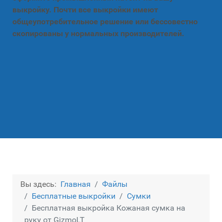
выкройку. Почти все выкройки имеют
общеупотребительное решение или бессовестно
скопированы у нормальных производителей.
Вы здесь:
Главная
Файлы
Бесплатные выкройки
Сумки
Бесплатная выкройка Кожаная сумка на
руку от GizmoLT