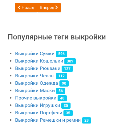
Предыдущий: Бесплатная выкройка Сумочка для телефона о
Следующий: Бесплатный шаблон Сумка банан из
Назад
Вперед
Популярные теги выкройки
Выкройки Сумки
596
Выкройки Кошельки
309
Выкройки Рюкзаки
127
Выкройки Чехлы
112
Выкройки Одежда
90
Выкройки Маски
56
Прочие выкройки
40
Выкройки Игрушки
35
Выкройки Портфели
35
Выкройки Ремешки и ремни
29