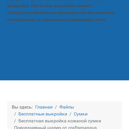
выкройку. Почти все выкройки имеют
общеупотребительное решение или бессовестно
скопированы у нормальных производителей.
Вы здесь:
Главная
Файлы
Бесплатные выкройки
Сумки
Бесплатная выкройка кожаной сумки
Повседневный шопер от craftsmangus