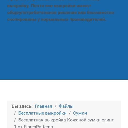
выкройку. Почти все выкройки имеют
общеупотребительное решение или бессовестно
скопированы у нормальных производителей.
Вы здесь:
Главная
Файлы
Бесплатные выкройки
Сумки
Бесплатная выкройка Кожаной сумки слинг
1 от FloresPatterns